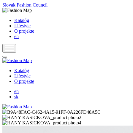
Slovak Fashion Council
Katalóg
Lifestyle
O projekte
en
Katalóg
Lifestyle
O projekte
en
sk