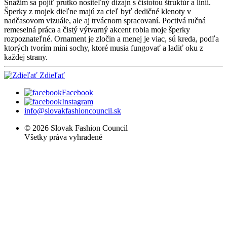
Snažím sa pojiť prutko nositeľný dizajn s čistotou štruktúr a línií.
Šperky z mojek dieľne majú za cieľ byť dedičné klenoty v
nadčasovom vizuále, ale aj trvácnom spracovaní. Poctivá ručná
remeselná práca a čistý výtvarný akcent robia moje šperky
rozpoznateľné. Ornament je zločin a menej je viac, sú kreda, podľa
ktorých tvorím mini sochy, ktoré musia fungovať a ladiť oku z
každej strany.
Zdieľať
Facebook
Instagram
info@slovakfashioncouncil.sk
© 2026 Slovak Fashion Council
Všetky práva vyhradené